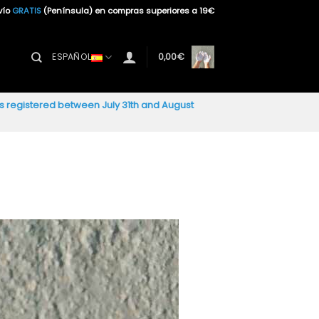
vío
GRATIS
(Península) en compras superiores a 19€
ESPAÑOL
0,00
€
ers registered between July 31th and August