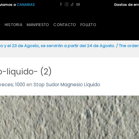
nviamos a
CANARIAS
Gastos de en
HISTORIA
MANIFIESTO
CONTACTO
FOLLETO
io y el 23 de Agosto, se servirán a partir del 24 de Agosto. / The ord
liquido- (2)
veces; 1000
en
Stop Sudor Magnesio Líquido