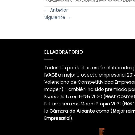
Comentarios y Trackbacks están ahora cerrado
←
Anterior
Siguiente
→
EL LABORATORIO
Todos los productos están elaborados 
IVACE
a mejor proyecto empresarial 2014
Valenciano de Competitividad Empresar
Imagen). También, ha sido premiado por
Especialista en I+D+i 2020 (
Best Cosmeti
Fabricación con Marca Propia 2021 (
Best
la
Cámara de Alicante
como (
Mejor rei
Empresarial
).