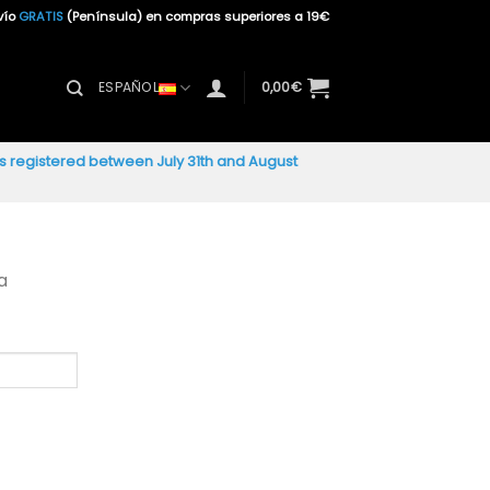
vío
GRATIS
(Península) en compras superiores a 19€
ESPAÑOL
0,00
€
ers registered between July 31th and August
a