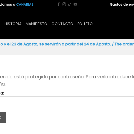
nviamos a
CANARIAS
Gastos de en
HISTORIA
MANIFIESTO
CONTACTO
FOLLETO
io y el 23 de Agosto, se servirán a partir del 24 de Agosto. / The ord
enido está protegido por contraseña. Para verlo introduce l
ña.
a: