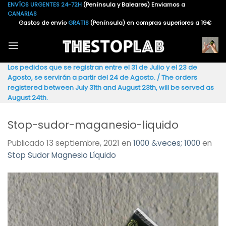
Saltar
ENVÍOS URGENTES 24-72H
(Península y Baleares) Enviamos a
CANARIAS
al
Gastos de envío
GRATIS
(Península) en compras superiores a 19€
contenido
Los pedidos que se registran entre el 31 de Julio y el 23 de
Agosto, se servirán a partir del 24 de Agosto. / The orders
registered between July 31th and August 23th, will be served as
August 24th.
Stop-sudor-maganesio-liquido
Publicado
13 septiembre, 2021
en
1000 &veces; 1000
en
Stop Sudor Magnesio Líquido