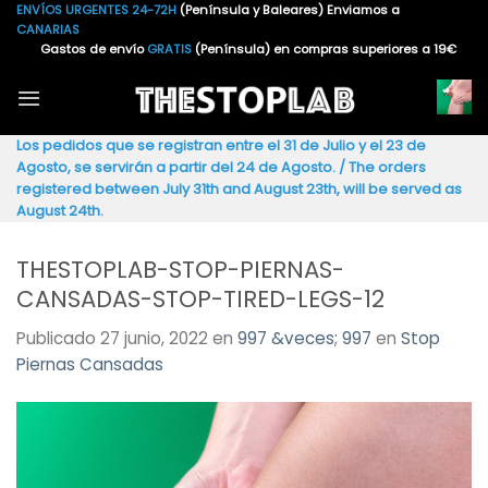
Saltar
ENVÍOS URGENTES 24-72H
(Península y Baleares) Enviamos a
CANARIAS
al
Gastos de envío
GRATIS
(Península) en compras superiores a 19€
contenido
Los pedidos que se registran entre el 31 de Julio y el 23 de
Agosto, se servirán a partir del 24 de Agosto. / The orders
registered between July 31th and August 23th, will be served as
August 24th.
THESTOPLAB-STOP-PIERNAS-
CANSADAS-STOP-TIRED-LEGS-12
Publicado
27 junio, 2022
en
997 &veces; 997
en
Stop
Piernas Cansadas