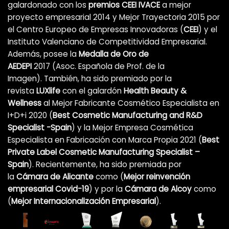
galardonado con los
premios CEEI IVACE
a mejor
proyecto empresarial 2014 y Mejor Trayectoria 2015 por
el Centro Europeo de Empresas Innovadoras (
CEEI
) y el
Instituto Valenciano de Competitividad Empresarial.
Además, posee la
Medalla de Oro de
AEDEPI
2017 (Asoc. Española de Prof. de la
Imagen). También, ha sido premiado por la
revista
LUXlife
con el galardón
Health Beauty &
Wellness
al Mejor Fabricante Cosmético Especialista en
I+D+i 2020 (
Best Cosmetic Manufacturing and R&D
Specialist -Spain
) y la Mejor Empresa Cosmética
Especialista en Fabricación con Marca Propia 2021 (
Best
Private Label Cosmetic Manufacturing Specialist –
Spain
). Recientemente, ha sido premiada por
la
Cámara de Alicante
como (
Mejor reinvención
empresarial Covid-19
)
y por la
Cámara de Alcoy
como
(
Mejor Internacionalización Empresarial
).