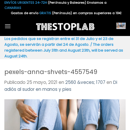
Saltar
ENVÍOS URGENTES 24-72H
(Península y Baleares) Enviamos a
CANARIAS
al
Gastos de envío
GRATIS
(Península) en compras superiores a 19€
contenido
Los pedidos que se registran entre el 31 de Julio y el 23 de
Agosto, se servirán a partir del 24 de Agosto. / The orders
registered between July 31th and August 23th, will be served as
August 24th.
pexels-anna-shvets-4557549
Publicado
25 mayo, 2021
en
2560 &veces; 1707
en
Di
adiós al sudor en manos y pies