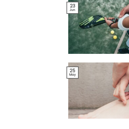
23
Jun
25
May