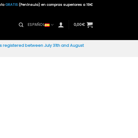
vío
GRATIS
(Península) en compras superiores a 19€
ESPAÑOL
0,00
€
ers registered between July 31th and August