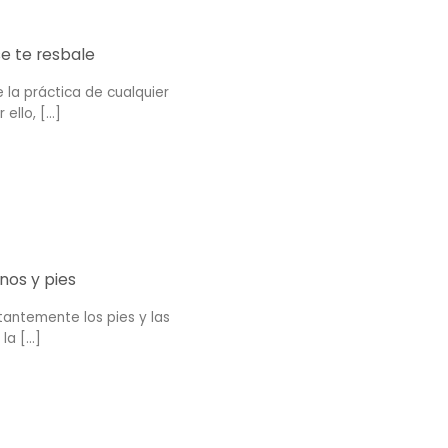
se te resbale
 la práctica de cualquier
llo, [...]
anos y pies
antemente los pies y las
 [...]