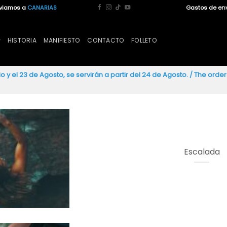
nviamos a
CANARIAS
Gastos de en
HISTORIA
MANIFIESTO
CONTACTO
FOLLETO
io y el 23 de Agosto, se servirán a partir del 24 de Agosto. / The ord
Escalada