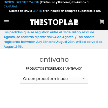
Saltar
ENVÍOS URGENTES 24-72H
(Península y Baleares) Enviamos a
CANARIAS
al
Gastos de envío
GRATIS
(Península) en compras superiores a 19€
contenido
Los pedidos que se registran entre el 31 de Julio y el 23 de
Agosto, se servirán a partir del 24 de Agosto. / The orders
registered between July 31th and August 23th, will be served as
August 24th.
antivaho
PRODUCTOS ETIQUETADOS “ANTIVAHO”