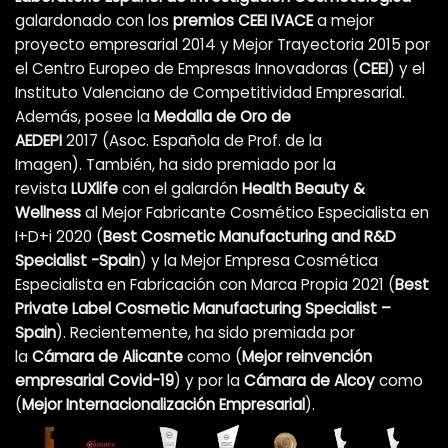
galardonado con los
premios CEEI IVACE
a mejor
proyecto empresarial 2014 y Mejor Trayectoria 2015 por
el Centro Europeo de Empresas Innovadoras (
CEEI
) y el
Instituto Valenciano de Competitividad Empresarial.
Además, posee la
Medalla de Oro de
AEDEPI
2017 (Asoc. Española de Prof. de la
Imagen). También, ha sido premiado por la
revista
LUXlife
con el galardón
Health Beauty &
Wellness
al Mejor Fabricante Cosmético Especialista en
I+D+i 2020 (
Best Cosmetic Manufacturing and R&D
Specialist -Spain
) y la Mejor Empresa Cosmética
Especialista en Fabricación con Marca Propia 2021 (
Best
Private Label Cosmetic Manufacturing Specialist –
Spain
). Recientemente, ha sido premiada por
la
Cámara de Alicante
como (
Mejor reinvención
empresarial Covid-19
)
y por la
Cámara de Alcoy
como
(
Mejor Internacionalización Empresarial
).