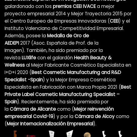
galardonado con los
premios CEEI IVACE
a mejor
proyecto empresarial 2014 y Mejor Trayectoria 2015 por
el Centro Europeo de Empresas Innovadoras (
CEEI
) y el
Instituto Valenciano de Competitividad Empresarial.
Además, posee la
Medalla de Oro de
AEDEPI
2017 (Asoc. Española de Prof. de la
Imagen). También, ha sido premiado por la
revista
LUXlife
con el galardón
Health Beauty &
Wellness
al Mejor Fabricante Cosmético Especialista en
I+D+i 2020 (
Best Cosmetic Manufacturing and R&D
Specialist -Spain
) y la Mejor Empresa Cosmética
Especialista en Fabricación con Marca Propia 2021 (
Best
Private Label Cosmetic Manufacturing Specialist –
Spain
). Recientemente, ha sido premiada por
la
Cámara de Alicante
como (
Mejor reinvención
empresarial Covid-19
)
y por la
Cámara de Alcoy
como
(
Mejor Internacionalización Empresarial
).