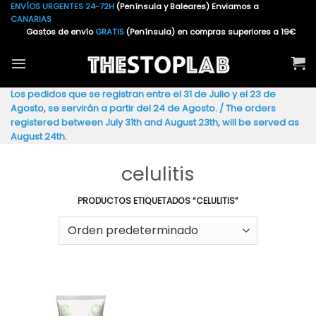
Saltar
ENVÍOS URGENTES 24-72H
(Península y Baleares) Enviamos a
CANARIAS
al
Gastos de envío
GRATIS
(Península) en compras superiores a 19€
contenido
Los pedidos que se registran entre el 31 de Julio y el 23 de
Agosto, se servirán a partir del 24 de Agosto. / The orders
registered between July 31th and August 23th, will be served as
August 24th.
celulitis
PRODUCTOS ETIQUETADOS “CELULITIS”