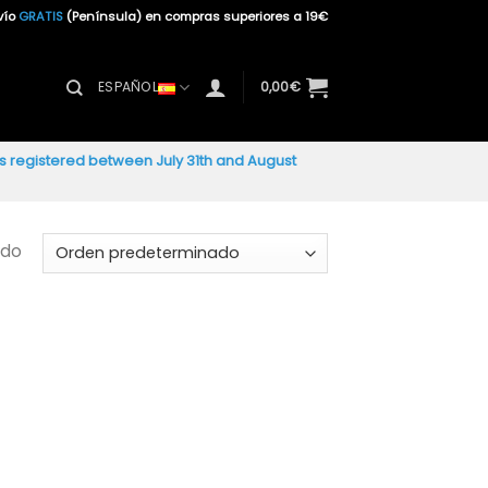
vío
GRATIS
(Península) en compras superiores a 19€
ESPAÑOL
0,00
€
ers registered between July 31th and August
ado