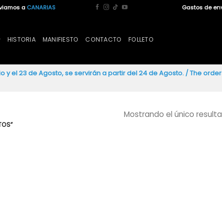
nviamos a
CANARIAS
Gastos de en
HISTORIA
MANIFIESTO
CONTACTO
FOLLETO
io y el 23 de Agosto, se servirán a partir del 24 de Agosto. / The ord
Mostrando el único result
TOS”