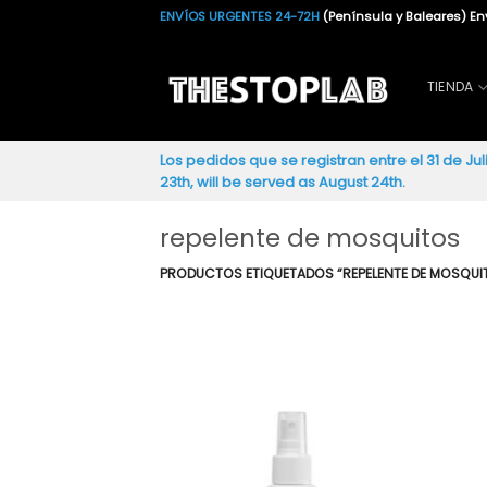
Saltar
ENVÍOS URGENTES 24-72H
(Península y Baleares) E
al
contenido
TIENDA
Los pedidos que se registran entre el 31 de Jul
23th, will be served as August 24th.
repelente de mosquitos
PRODUCTOS ETIQUETADOS “REPELENTE DE MOSQUI