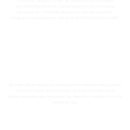
manchar, resecar ni oler. Es vegana y está testada
dermatológicamente, cumpliendo con la normativa
europea. No contiene alérgenos, resinas, aluminio,
magnesio ni parabenos. NO DEJA RASTRO NI DAÑA EL GRIP.
NO APTO PARA HIPERHIDROSIS
Se trata del producto sin prescripción médica más potente
contra el sudor, sin embargo, no está indicado para
enfermedades que requieren de atención médica como la
hiperhidrosis.