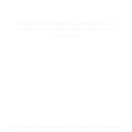
DURACIÓN
Tiene una duración notable, y puedes aplicarlo si lo
necesitas varias veces durante un entrenamiento o
campeonato.
FÓRMULA
Su fórmula no grasa se absorbe rápidamente sin pegar,