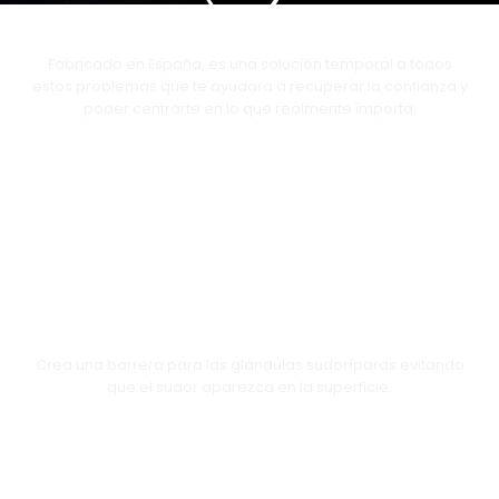
MÁXIMA CALIDAD
Fabricado en España, es una solución temporal a todos
estos problemas que te ayudara a recuperar la confianza y
poder centrarte en lo que realmente importa.
FUNCIÓN
Crea una barrera para las glándulas sudoríparas evitando
que el sudor aparezca en la superficie.