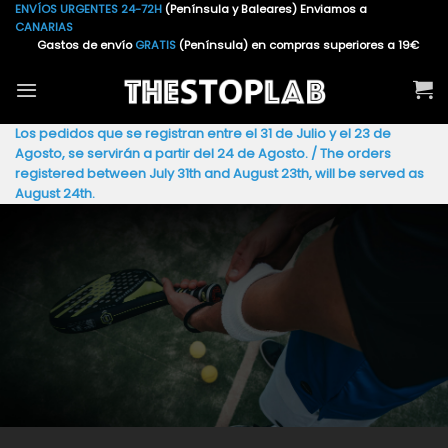
Saltar
ENVÍOS URGENTES 24-72H
(Península y Baleares) Enviamos a
CANARIAS
al
Gastos de envío
GRATIS
(Península) en compras superiores a 19€
contenido
Los pedidos que se registran entre el 31 de Julio y el 23 de
Agosto, se servirán a partir del 24 de Agosto. / The orders
registered between July 31th and August 23th, will be served as
August 24th.