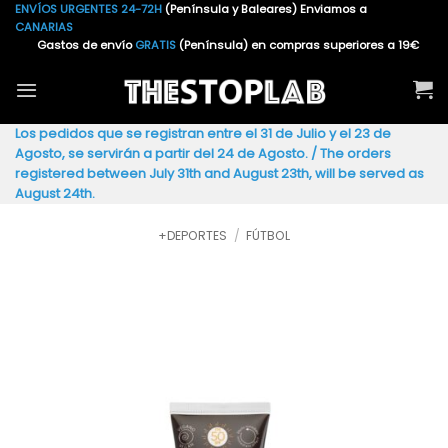
Saltar
ENVÍOS URGENTES 24-72H
(Península y Baleares) Enviamos a
CANARIAS
al
Gastos de envío
GRATIS
(Península) en compras superiores a 19€
contenido
Los pedidos que se registran entre el 31 de Julio y el 23 de
Agosto, se servirán a partir del 24 de Agosto. / The orders
registered between July 31th and August 23th, will be served as
August 24th.
+DEPORTES
/
FÚTBOL